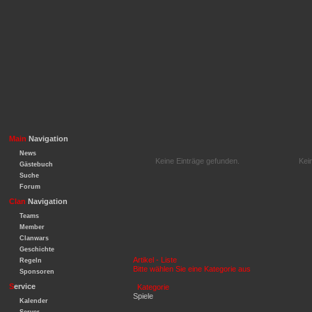
Main
Navigation
News
Keine Einträge gefunden.
Kei
Gästebuch
Suche
Forum
Clan
Navigation
Teams
Member
Clanwars
Geschichte
Artikel - Liste
Regeln
Bitte wählen Sie eine Kategorie aus
Sponsoren
S
ervice
Kategorie
Spiele
Kalender