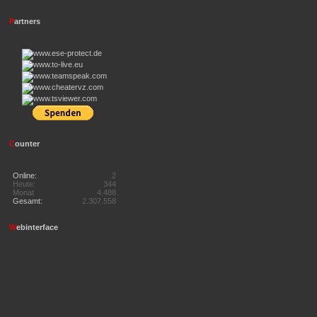
P
artners
C
ounter
Online:
2
Heute:
344
Monat
4.488
Gesamt:
2.307.558
W
ebinterface