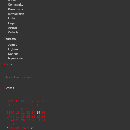
Server
Community
Downloads
Membermap
Links
Faqs
Artikel
Gallerie
C
ontact
Joinus
Fightus
Kontakt
Impressum
V
otes
Keine Umfrage aktiv
E
vents
W
M
D
M
D
F
S
S
31
1
2
32
3
4
5
6
7
8
9
33
10
11
12
13
14
15
16
34
17
18
19
20
21
22
23
35
24
25
26
27
28
29
30
36
31
<
[ August 2026 ]
>