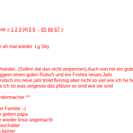
ite
<
1
2
3
[4]
5
6
...
65
66
67
>
h ah mal wieder
Lg Sky
ylvester. .(Sofern die das nicht verpennen).Auch von mir ein gut
gern einen guten Rutsch und ein Frohes neues Jahr.
tsch ins neue jahr trinkt fleissig aber nicht so viel wie ich he 
s ich so was vergesse das pfälzer so sind wie sie sind
indermacher ^^
 Familie ;-)
e getern papa
e wieder linux angemacht
geschaltet
ns keiner