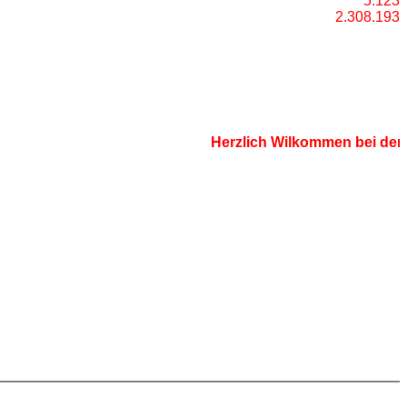
5.123
2.308.193
Herzlich Wilkommen bei der
<<