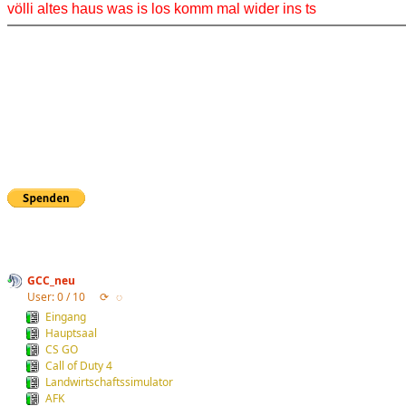
völli altes haus was is los komm mal wider ins ts
GCC_neu
User: 0 / 10
⟳
◌
Eingang
Hauptsaal
CS GO
Call of Duty 4
Landwirtschaftssimulator
AFK