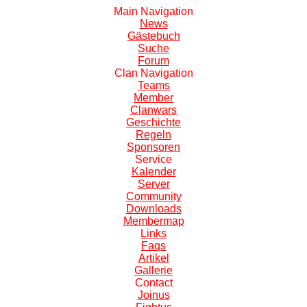
Main
Navigation
News
Gästebuch
Suche
Forum
Clan
Navigation
Teams
Member
Clanwars
Geschichte
Regeln
Sponsoren
S
ervice
Kalender
Server
Community
Downloads
Membermap
Links
Faqs
Artikel
Gallerie
C
ontact
Joinus