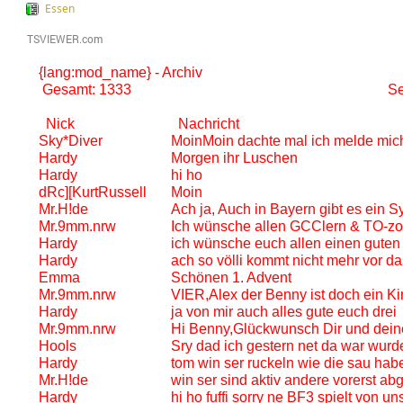
Essen
{lang:mod_name} - Archiv
Gesamt: 1333
Se
Nick
Nachricht
Sky*Diver
MoinMoin dachte mal ich melde mic
Hardy
Morgen ihr Luschen
Hardy
hi ho
dRc][KurtRussell
Moin
Mr.H!de
Ach ja, Auch in Bayern gibt es ein S
Mr.9mm.nrw
Ich wünsche allen GCClern & TO-zog
Hardy
ich wünsche euch allen einen guten ru
Hardy
ach so völli kommt nicht mehr vor da
Emma
Schönen 1. Advent
Mr.9mm.nrw
VIER,Alex der Benny ist doch ein K
Hardy
ja von mir auch alles gute euch drei
Mr.9mm.nrw
Hi Benny,Glückwunsch Dir und deiner
Hools
Sry dad ich gestern net da war wurd
Hardy
tom win ser ruckeln wie die sau hab
Mr.H!de
win ser sind aktiv andere vorerst ab
Hardy
hi ho fuffi sorry ne BF3 spielt von u