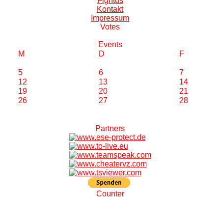
Fightus
Kontakt
Impressum
V
otes
E
vents
M
D
F
5
6
7
12
13
14
19
20
21
26
27
28
P
artners
C
ounter