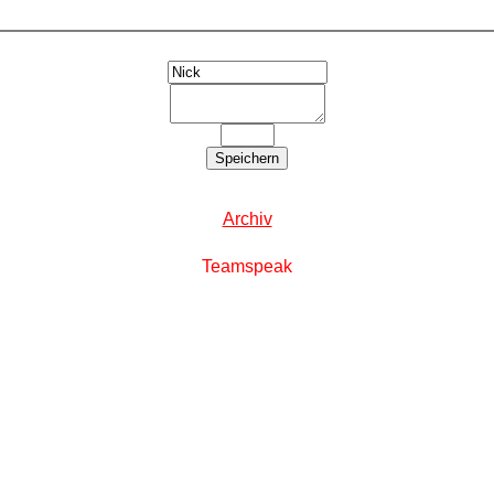
Archiv
T
eamspeak