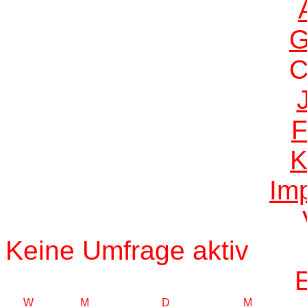
G
F
K
Im
Keine Umfrage aktiv
W
M
D
M