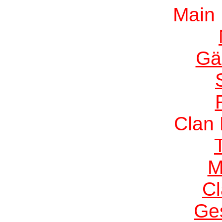
Main
Gä
Clan
M
C
Ge