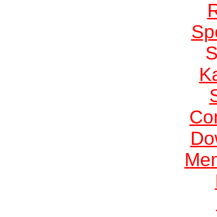
Sp
K
Co
Do
Me