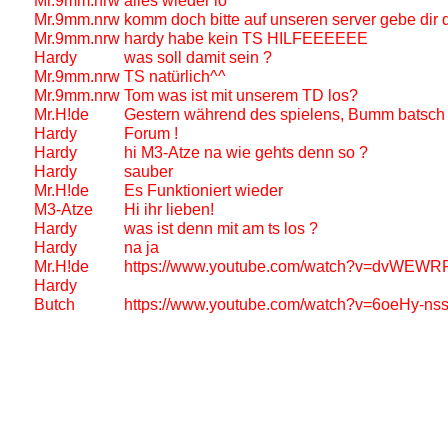
Mr.9mm.nrw
alles wieder io ^^
Mr.9mm.nrw
komm doch bitte auf unseren server gebe dir
Mr.9mm.nrw
hardy habe kein TS HILFEEEEEE
Hardy
was soll damit sein ?
Mr.9mm.nrw
TS natürlich^^
Mr.9mm.nrw
Tom was ist mit unserem TD los?
Mr.H!de
Gestern während des spielens, Bumm batsch Ne
Hardy
Forum !
Hardy
hi M3-Atze na wie gehts denn so ?
Hardy
sauber
Mr.H!de
Es Funktioniert wieder
M3-Atze
Hi ihr lieben!
Hardy
was ist denn mit am ts los ?
Hardy
na ja
Mr.H!de
https://www.youtube.com/watch?v=dvWEWRFU
Hardy
Butch
https://www.youtube.com/watch?v=6oeHy-nss