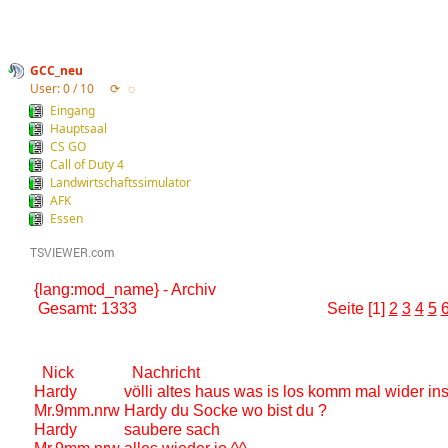
GCC_neu
User: 0 / 10
⟳
◌
Eingang
Hauptsaal
CS GO
Call of Duty 4
Landwirtschaftssimulator
AFK
Essen
{lang:mod_name} - Archiv
Gesamt: 1333
Seite [1]
2
3
4
5
Nick
Nachricht
Hardy
völli altes haus was is los komm mal wider ins
Mr.9mm.nrw
Hardy du Socke wo bist du ?
Hardy
saubere sach