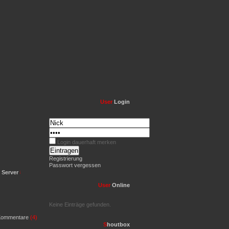
User
Login
Login dauerhaft merken
Registrierung
Passwort vergessen
erver
85.214.117.159:9987 ***
ESE Public Server
31.214.143.250:7777 ***
User
Online
Keine Einträge gefunden.
ommentare
(4)
S
houtbox