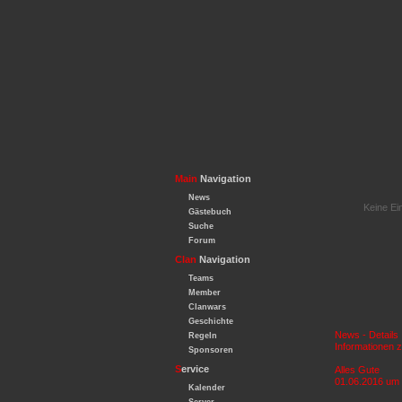
Main
Navigation
News
Keine Ei
Gästebuch
Suche
Forum
Clan
Navigation
Teams
Member
Clanwars
Geschichte
News - Details
Regeln
Informationen 
Sponsoren
S
ervice
Alles Gute
01.06.2016 um 
Kalender