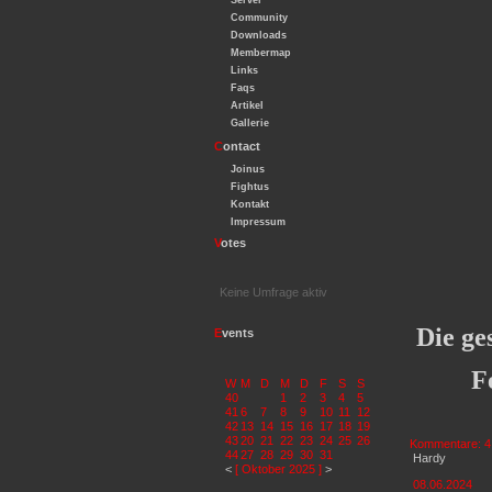
Server
Community
Downloads
Membermap
Links
Faqs
Artikel
Gallerie
C
ontact
Joinus
Fightus
Kontakt
Impressum
V
otes
Keine Umfrage aktiv
Die g
E
vents
F
W
M
D
M
D
F
S
S
40
1
2
3
4
5
41
6
7
8
9
10
11
12
42
13
14
15
16
17
18
19
43
20
21
22
23
24
25
26
Kommentare: 4
44
27
28
29
30
31
Hardy
<
[ Oktober 2025 ]
>
08.06.2024