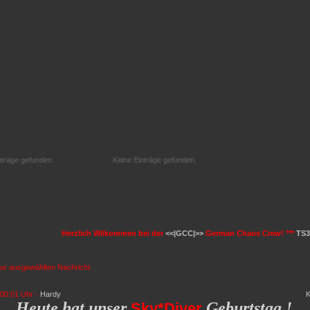
nträge gefunden.
Keine Einträge gefunden.
Herzlich Wilkommen bei der
<<|GCC|>>
German Chaos Crew! ***
TS3 S
zur ausgewählten Nachricht.
00:01 Uhr -
Hardy
K
Heute hat unser
Geburtstag !
Sky*Diver