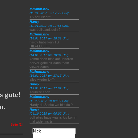
Mr.9mm.nrw
:
(11.01.2017 um 17:22 Uhr)
TS natürlich^^
Hardy
:
(11.01.2017 um 17:55 Uhr)
was soll damit sein ?
Mr.9mm.nrw
:
(14.01.2017 um 18:31 Uhr)
hardy habe kein TS
HILFEEEEEE
Mr.9mm.nrw
:
(14.01.2017 um 18:34 Uhr)
komm doch bitte auf unseren
server gebe dir dann team
viewer daten
Mr.9mm.nrw
:
(16.01.2017 um 17:15 Uhr)
alles wieder io ^^
Hardy
:
(19.01.2017 um 17:09 Uhr)
saubere sach
s gute!
Mr.9mm.nrw
:
(11.09.2017 um 09:29 Uhr)
n.
Hardy du Socke wo bist du ?
Hardy
:
(04.10.2019 um 00:06 Uhr)
völli altes haus was is los komm
mal wider ins ts
Seite [1]