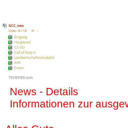
GCC_neu
User: 0 / 10
⟳
◌
Eingang
Hauptsaal
CS GO
Call of Duty 4
Landwirtschaftssimulator
AFK
Essen
News - Details
Informationen zur ausge