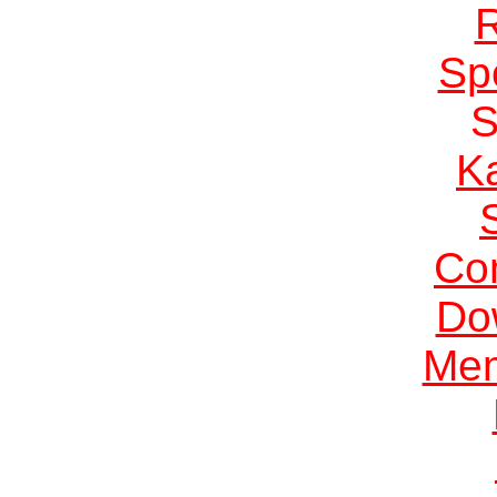
Sp
K
Co
Do
Me