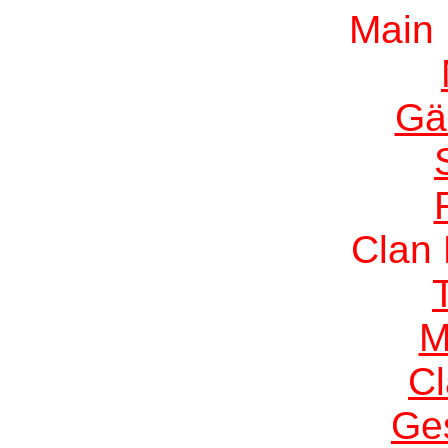
Main
Gä
Clan
M
C
Ge