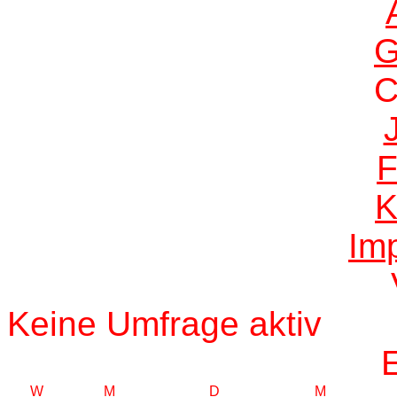
G
F
K
Im
Keine Umfrage aktiv
W
M
D
M