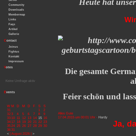
Heute hat unse
Server
Community
Downloads
Membermap
Wir
Links
Faqs
Artikel
Gallerie
C
ontact
Joinus
Fightus
Kontakt
Impressum
V
otes
Die gesamte Germa
a
Keine Umfrage aktiv
E
vents
Feier schön und lass
W
M
D
M
D
F
S
S
31
1
2
Alles Gute
32
3
4
5
6
7
8
9
17.04.2015 um 00:01 Uhr -
Hardy
33
10
11
12
13
14
15
16
Ja, d
34
17
18
19
20
21
22
23
35
24
25
26
27
28
29
30
36
31
<
[ August 2026 ]
>