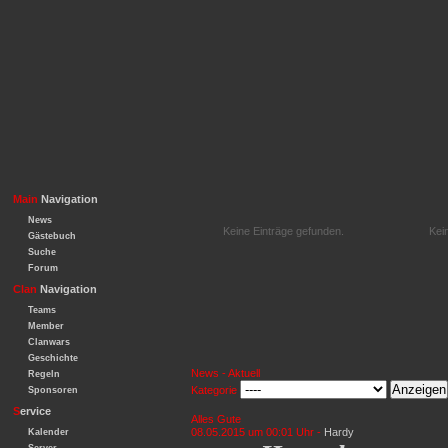
Main
Navigation
News
Keine Einträge gefunden.
Kei
Gästebuch
Suche
Forum
Clan
Navigation
Teams
Member
Clanwars
Geschichte
News - Aktuell
Regeln
Kategorie
Sponsoren
S
ervice
Alles Gute
08.05.2015 um 00:01 Uhr -
Hardy
Kalender