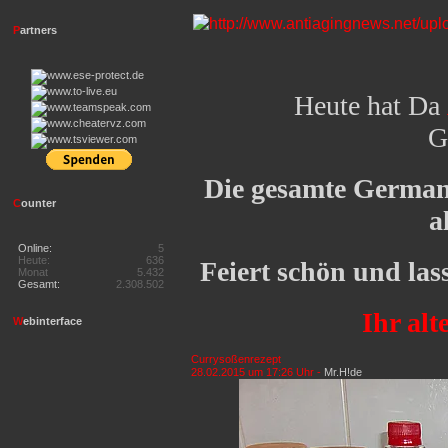
P
artners
Heute hat Da
G
Die gesamte German
C
ounter
a
Online:
5
Heute:
636
Feiert schön und las
Monat
5.432
Gesamt:
2.308.502
Ihr al
W
ebinterface
Currysoßenrezept
28.02.2015 um 17:26 Uhr -
Mr.H!de