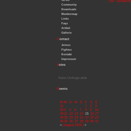
Server
Die " Schwarze 
Community
Downloads
Membermap
Links
Faqs
Artikel
Gallerie
C
ontact
Joinus
Fightus
Kontakt
Impressum
V
otes
Keine Umfrage aktiv
E
vents
W
M
D
M
D
F
S
S
31
1
2
3
32
4
5
6
7
8
9
10
33
11
12
13
14
15
16
17
34
18
19
20
21
22
23
24
35
25
26
27
28
29
30
31
<
[ August 2025 ]
>