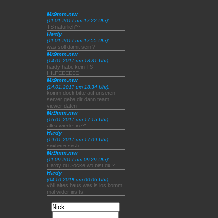
Mr.9mm.nrw
:
(11.01.2017 um 17:22 Uhr)
TS natürlich^^
Hardy
:
(11.01.2017 um 17:55 Uhr)
was soll damit sein ?
Mr.9mm.nrw
:
(14.01.2017 um 18:31 Uhr)
hardy habe kein TS
HILFEEEEEE
Mr.9mm.nrw
:
(14.01.2017 um 18:34 Uhr)
komm doch bitte auf unseren
server gebe dir dann team
viewer daten
Mr.9mm.nrw
:
(16.01.2017 um 17:15 Uhr)
alles wieder io ^^
Hardy
:
(19.01.2017 um 17:09 Uhr)
saubere sach
Mr.9mm.nrw
:
(11.09.2017 um 09:29 Uhr)
Hardy du Socke wo bist du ?
Hardy
:
(04.10.2019 um 00:06 Uhr)
völli altes haus was is los komm
mal wider ins ts