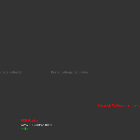
nträge gefunden.
Keine Einträge gefunden.
Herzlich Wilkommen bei de
ESE Banlist
www.cheatervz.com
online