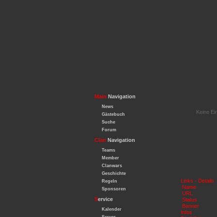
Main
Navigation
News
Keine Ei
Gästebuch
Suche
Forum
Clan
Navigation
Teams
Member
Clanwars
Geschichte
Links - Details
Regeln
Name
Sponsoren
URL
S
ervice
Status
Banner
Kalender
Infos