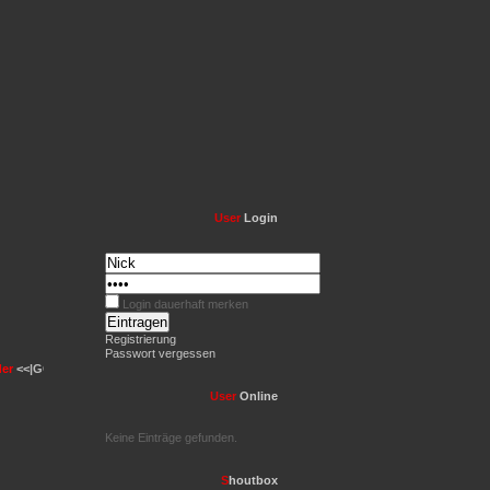
User
Login
Login dauerhaft merken
Registrierung
Passwort vergessen
r
<<|GCC|>>
German Chaos Crew! ***
TS3 Server
85.214.117.159:9987 ***
ESE Public Se
User
Online
Keine Einträge gefunden.
S
houtbox