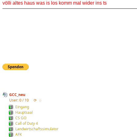
völli altes haus was is los komm mal wider ins ts
GCC_neu
User: 0 / 10
⟳
◌
Eingang
Hauptsaal
CS GO
Call of Duty 4
Landwirtschaftssimulator
AFK