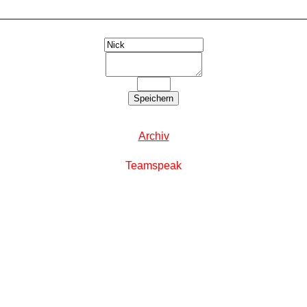
Archiv
T
eamspeak