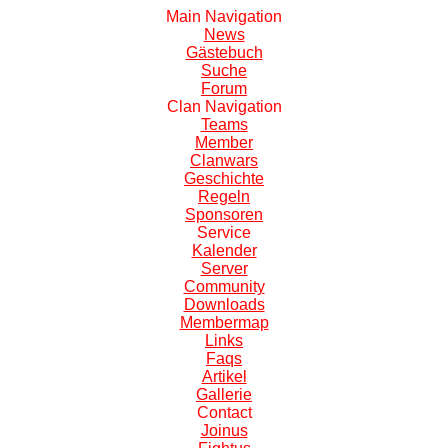
Main
Navigation
News
Gästebuch
Suche
Forum
Clan
Navigation
Teams
Member
Clanwars
Geschichte
Regeln
Sponsoren
S
ervice
Kalender
Server
Community
Downloads
Membermap
Links
Faqs
Artikel
Gallerie
C
ontact
Joinus