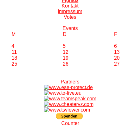
Fightus
Kontakt
Impressum
V
otes
E
vents
M
D
F
4
5
6
11
12
13
18
19
20
25
26
27
P
artners
C
ounter