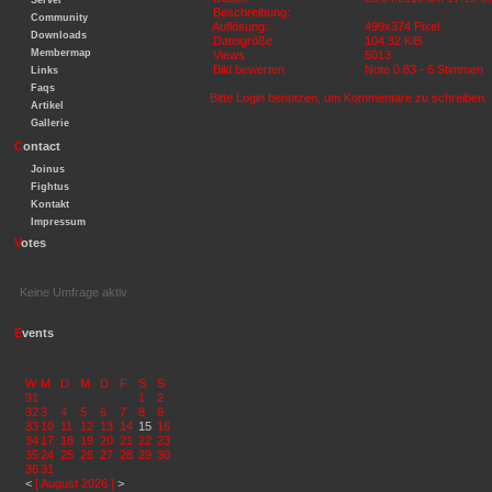
Server
Beschreibung:
Community
Auflösung:
499x374 Pixel
Downloads
Dateigröße
104.32 KiB
Membermap
Views
5013
Bild bewerten
Note 0.83 - 6 Stimmen
Links
Faqs
Bitte Login benutzen, um Kommentare zu schreiben.
Artikel
Gallerie
C
ontact
Joinus
Fightus
Kontakt
Impressum
V
otes
Keine Umfrage aktiv
E
vents
W
M
D
M
D
F
S
S
31
1
2
32
3
4
5
6
7
8
9
33
10
11
12
13
14
15
16
34
17
18
19
20
21
22
23
35
24
25
26
27
28
29
30
36
31
<
[ August 2026 ]
>