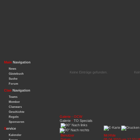
Main
Navigation
News
Keine Einträge gefunden.
Kei
Gästebuch
Suche
Forum
Clan
Navigation
Teams
Member
Clanwars
Geschichte
Galerie - OCW
Regeln
Galerie
-
TO Specials
Sponsoren
S
ervice
Kalender
Benutzer
Mr.H!de
Datum
05.04.2010 um 17:10 U