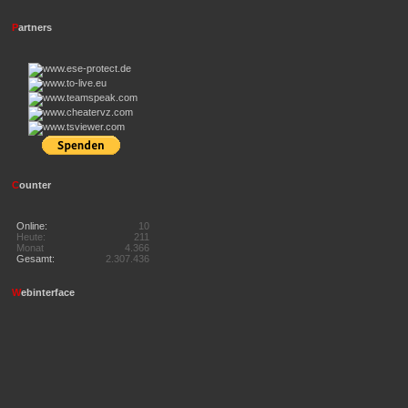
P
artners
C
ounter
Online:
10
Heute:
211
Monat
4.366
Gesamt:
2.307.436
W
ebinterface