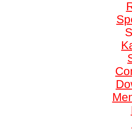
Sp
K
Co
Do
Me