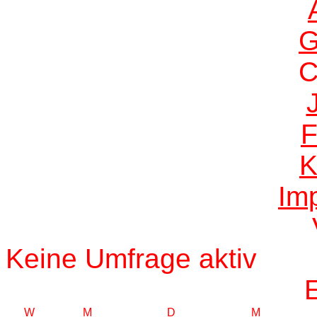
G
F
K
Im
Keine Umfrage aktiv
W
M
D
M