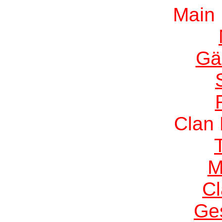
Main
Gä
Clan
M
C
Ge