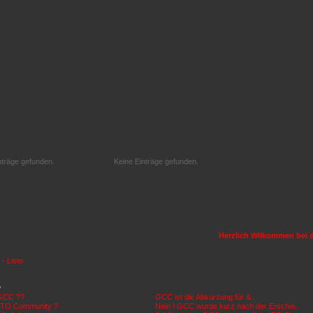
nträge gefunden.
Keine Einträge gefunden.
Herzlich Wilkommen bei de
- Liste
w
GCC ??
GCC ist die Abkürzung für &..
n TO Community ?
Nein ! GCC wurde kurz nach der Erschei..