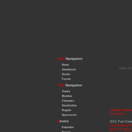
Main
Navigation
News
Keine Ei
Gästebuch
Suche
Forum
Clan
Navigation
Teams
Member
Clanwars
Geschichte
Häufige Fragen 
Regeln
Gesamt: 5
Sponsoren
S
ervice
GCC Fun Cre
Was bedeutet 
Kalender
Ist GCC neu i