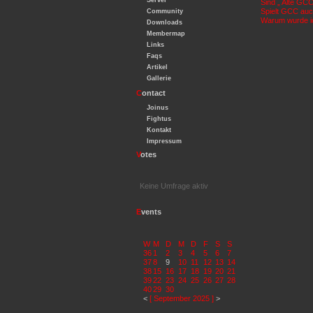
Server
Sind „ Alte GCC`
Spielt GCC auc
Community
Warum wurde ic
Downloads
Membermap
Links
Faqs
Artikel
Gallerie
C
ontact
Joinus
Fightus
Kontakt
Impressum
V
otes
Keine Umfrage aktiv
E
vents
W
M
D
M
D
F
S
S
36
1
2
3
4
5
6
7
37
8
9
10
11
12
13
14
38
15
16
17
18
19
20
21
39
22
23
24
25
26
27
28
40
29
30
<
[ September 2025 ]
>