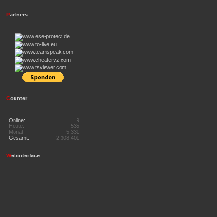
P
artners
C
ounter
Online:
9
Heute:
535
Monat
5.331
Gesamt:
2.308.401
W
ebinterface