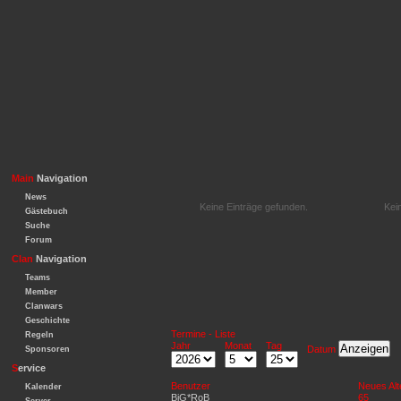
Main
Navigation
News
Keine Einträge gefunden.
Kei
Gästebuch
Suche
Forum
Clan
Navigation
Teams
Member
Clanwars
Geschichte
Termine - Liste
Regeln
Jahr
Monat
Tag
Datum
Sponsoren
S
ervice
Benutzer
Neues Alt
Kalender
BiG*RoB
65