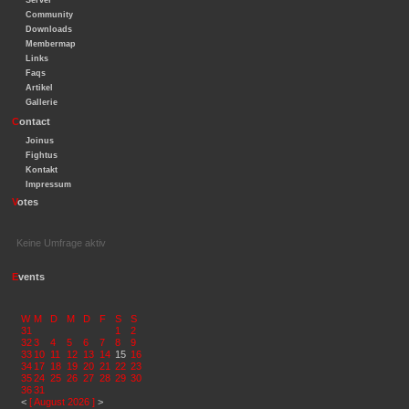
Server
Community
Downloads
Membermap
Links
Faqs
Artikel
Gallerie
C
ontact
Joinus
Fightus
Kontakt
Impressum
V
otes
Keine Umfrage aktiv
E
vents
W
M
D
M
D
F
S
S
31
1
2
32
3
4
5
6
7
8
9
33
10
11
12
13
14
15
16
34
17
18
19
20
21
22
23
35
24
25
26
27
28
29
30
36
31
<
[ August 2026 ]
>