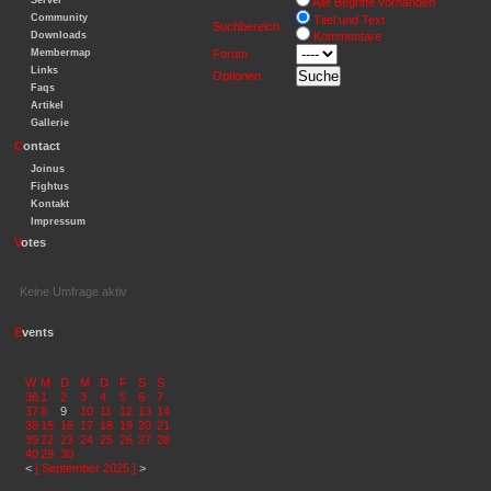
Server
Alle Begriffe vorhanden
Community
Titel und Text
Suchbereich
Downloads
Kommentare
Membermap
Forum
Links
Optionen
Faqs
Artikel
Gallerie
C
ontact
Joinus
Fightus
Kontakt
Impressum
V
otes
Keine Umfrage aktiv
E
vents
W
M
D
M
D
F
S
S
36
1
2
3
4
5
6
7
37
8
9
10
11
12
13
14
38
15
16
17
18
19
20
21
39
22
23
24
25
26
27
28
40
29
30
<
[ September 2025 ]
>