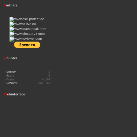
P
artners
C
ounter
Online:
4
Heute:
8
Monat
4.844
Gesamt:
2.307.914
W
ebinterface