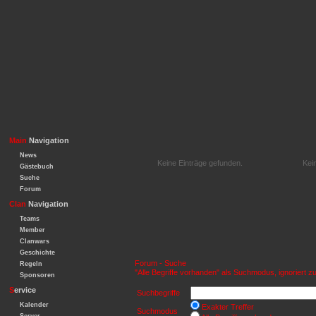
Main
Navigation
News
Keine Einträge gefunden.
Kei
Gästebuch
Suche
Forum
Clan
Navigation
Teams
Member
Clanwars
Geschichte
Forum - Suche
Regeln
"Alle Begriffe vorhanden" als Suchmodus, ignoriert zu
Sponsoren
S
ervice
Suchbegriffe
Kalender
Exakter Treffer
Suchmodus