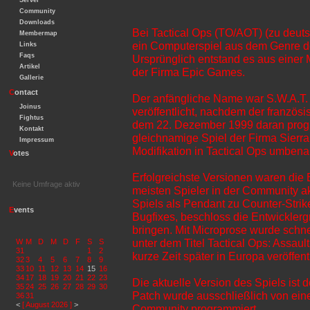
Server
Community
Downloads
Bei Tactical Ops (TO/AOT) (zu deuts
Membermap
ein Computerspiel aus dem Genre de
Links
Faqs
Ursprünglich entstand es aus einer
Artikel
der Firma Epic Games.
Gallerie
C
ontact
Der anfängliche Name war S.W.A.T. 
Joinus
veröffentlicht, nachdem der französ
Fightus
dem 22. Dezember 1999 daran progr
Kontakt
gleichnamige Spiel der Firma Sierra
Impressum
Modifikation in Tactical Ops umbena
V
otes
Erfolgreichste Versionen waren die 
Keine Umfrage aktiv
meisten Spieler in der Community ak
Spiels als Pendant zu Counter-Stri
E
vents
Bugfixes, beschloss die Entwicklerg
bringen. Mit Microprose wurde schne
unter dem Titel Tactical Ops: Assaul
W
M
D
M
D
F
S
S
31
1
2
kurze Zeit später in Europa veröffentl
32
3
4
5
6
7
8
9
33
10
11
12
13
14
15
16
34
17
18
19
20
21
22
23
Die aktuelle Version des Spiels ist
35
24
25
26
27
28
29
30
Patch wurde ausschließlich von ei
36
31
<
[ August 2026 ]
>
Community programmiert.