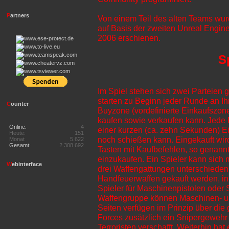
P
artners
Von einem Teil des alten Teams wu
auf Basis der zweiten Unreal Engine 
2006 erschienen.
S
Im Spiel stehen sich zwei Parteien 
starten zu Beginn jeder Runde an Ihr
C
ounter
Buyzone (vordefinierte Einkaufszon
kaufen sowie verkaufen kann. Jede R
Online:
4
einer kurzen (ca. zehn Sekunden) E
Heute:
151
noch schießen kann. Eingekauft wird
Monat
5.622
Gesamt:
2.308.692
Tasten mit Kaufbefehlen, so genann
einzukaufen. Ein Spieler kann sich m
W
ebinterface
drei Waffengattungen unterschieden
Handfeuerwaffen gekauft werden, in
Spieler für Maschinenpistolen oder S
Waffengruppe können Maschinen- u
Seiten verfügen im Prinzip über die
Forces zusätzlich ein Snipergewehr 
Terroristen verschafft. Weiterhin hat