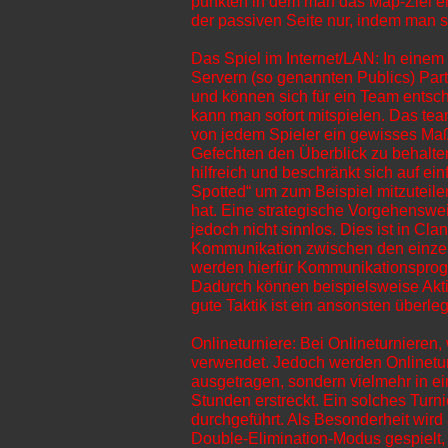
punkten in dem man das Map-Ziel erf
der passiven Seite nur, indem man 
Das Spiel im Internet/LAN: In einem 
Servern (so genannten Publics) Part
und können sich für ein Team entsch
kann man sofort mitspielen. Das tea
von jedem Spieler ein gewisses Maß 
Gefechten den Überblick zu behalten.
hilfreich und beschränkt sich auf 
Spotted“ um zum Beispiel mitzuteil
hat. Eine strategische Vorgehensweis
jedoch nicht sinnlos. Dies ist in C
Kommunikation zwischen den einzel
werden hierfür Kommunikationsprog
Dadurch können beispielsweise Akti
gute Taktik ist ein ansonsten über
Onlineturniere: Bei Onlineturnieren
verwendet. Jedoch werden Onlinetu
ausgetragen, sondern vielmehr in ei
Stunden erstreckt. Ein solches Turn
durchgeführt. Als Besonderheit wird
Double-Elimination-Modus gespielt,