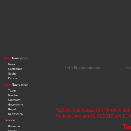
Main
Navigation
News
Keine Einträge gefunden.
Kei
Gästebuch
Suche
Forum
Clan
Navigation
Teams
Member
Clanwars
Geschichte
Tactical ops Assault on Terror Infor
Regeln
Sponsoren
Verfasst von am 31.03.2010 um 11:
S
ervice
Ta
Kalender